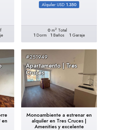
Alquiler USD
1.350
2
f
0
m
Total
je
1
Dorm
1
Baños
1
Garaje
#251949
o
Apartamento | Tres
Cruces
orre
Monoambiente a estrenar en
 en
alquiler en Tres Cruces |
Amenities y excelente