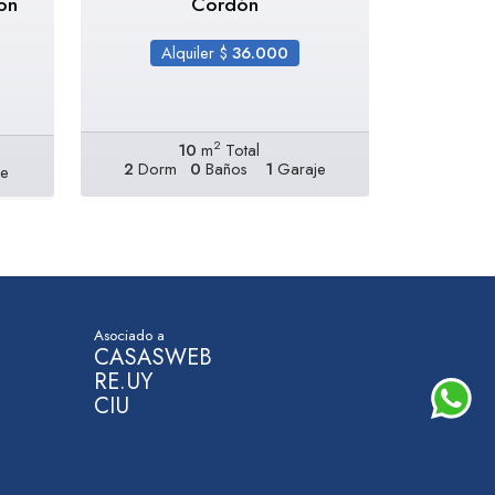
on
Cordón
Alquiler $
36.000
2
10
m
Total
2
Dorm
0
Baños
1
Garaje
e
Asociado a
CASASWEB
RE.UY
CIU