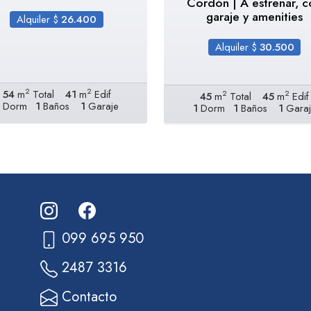
Cordón | A estrenar, c
garaje y amenities
Alquiler $
26.400
Alquiler $
30.500
2
2
54
m
Total
41
m
Edif
2
2
45
m
Total
45
m
Edif
Dorm
1
Baños
1
Garaje
1
Dorm
1
Baños
1
Garaj
099 695 950
2487 3316
Contacto