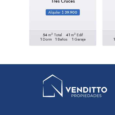
Tres Cruces
Alquiler $
39.900
2
2
54
m
Total
41
m
Edif
1
Dorm
1
Baños
1
Garaje
1