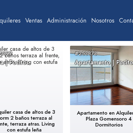
quileres
Ventas
Administración
Nosotros
Cont
3897
#253873
a | Pocitos
Apartamento | Pocito
quiler casa de altos de 3
Apartamento en Alquile
orm 2 baños terraza al
Plaza Gomensoro 4
ente, terraza atras. Living
Dormitorios
con estufa leña