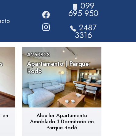
099
695 950
acto
2487
3316
#253823
s
Apartamento | Parque
Rodó
r en
Alquiler Apartamento
Amoblado 1 Dormitorio en
Parque Rodó