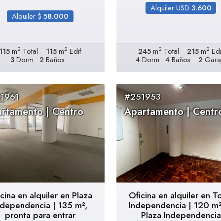
Alquiler USD
3.600
Alquiler $
58.000
2
2
2
2
115
m
Total
115
m
Edif
245
m
Total
215
m
Edi
3
Dorm
2
Baños
4
Dorm
4
Baños
2
Gara
1961
#251953
rtamento | Centro
Apartamento | Centr
cina en alquiler en Plaza
Oficina en alquiler en T
ndependencia | 135 m²,
Independencia | 120 m²
pronta para entrar
Plaza Independencia