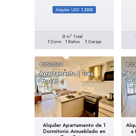
Alquiler USD
1.200
2
0
m
Total
1
Dorm
1
Baños
1
Garaje
#250584
#25
Apartamento | Tres
Apa
Cruces
Cru
Alquiler Apartamento de 1
Alq
Dormitorio Amueblado en
a 