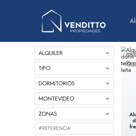
Al
#25
Cas
Al
d
fr