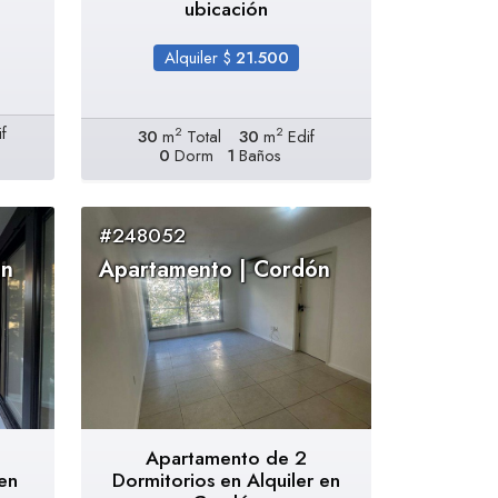
ubicación
Alquiler $
21.500
f
2
2
30
m
Total
30
m
Edif
0
Dorm
1
Baños
#248052
ón
Apartamento | Cordón
Apartamento de 2
en
Dormitorios en Alquiler en