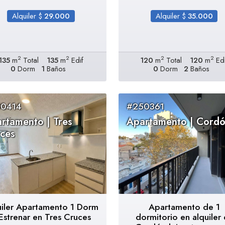
Alquiler $
29.000
Alquiler $
35.000
2
2
2
2
135
m
Total
135
m
Edif
120
m
Total
120
m
Edi
0
Dorm
1
Baños
0
Dorm
2
Baños
0414
#250361
rtamento | Tres
Apartamento | Cord
ces
uiler Apartamento 1 Dorm
Apartamento de 1
Estrenar en Tres Cruces
dormitorio en alquiler 