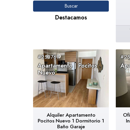
Destacamos
#253767
#25
Apartamento | Pocitos
Apa
Nuevo
Alquiler Apartamento
Ofi
Pocitos Nuevo 1 Dormitorio 1
I
Baño Garaje