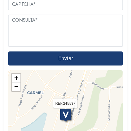
+
−
REF:245537