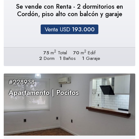
Se vende con Renta - 2 dormitorios en
Cordón, piso alto con balcón y garaje
Venta USD
193.000
2
2
75
m
Total
70
m
Edif
2
Dorm
1
Baños
1
Garaje
#228938
Apartamento | Pocitos