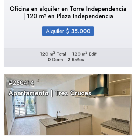
Oficina en alquiler en Torre Independencia
| 120 m² en Plaza Independencia
Alquiler $
35.000
2
2
120
m
Total
120
m
Edif
0
Dorm
2
Baños
#250414
Apartamento | Tres Cruces