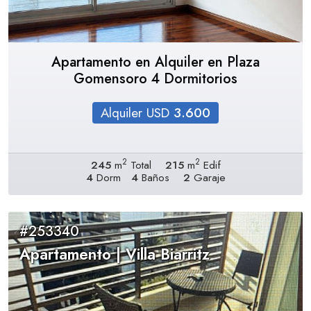
Apartamento en Alquiler en Plaza
Gomensoro 4 Dormitorios
Alquiler USD
3.600
2
2
245
m
Total
215
m
Edif
4
Dorm
4
Baños
2
Garaje
#253340
Apartamento | Villa Biarritz