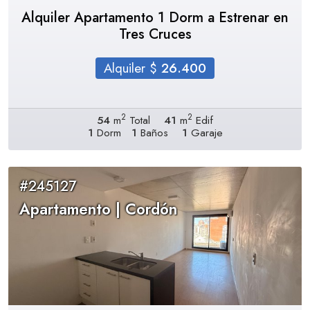
Alquiler Apartamento 1 Dorm a Estrenar en
Tres Cruces
Alquiler $
26.400
2
2
54
m
Total
41
m
Edif
1
Dorm
1
Baños
1
Garaje
#245127
Apartamento | Cordón