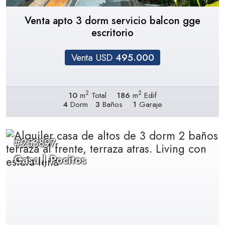
Venta apto 3 dorm servicio balcon gge
escritorio
Venta USD
495.000
2
2
10
m
Total
186
m
Edif
4
Dorm
3
Baños
1
Garaje
#253897
Casa | Pocitos