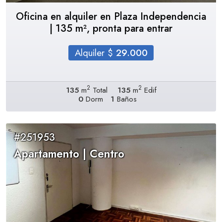
Oficina en alquiler en Plaza Independencia
| 135 m², pronta para entrar
Alquiler $
29.000
2
2
135
m
Total
135
m
Edif
0
Dorm
1
Baños
#251953
Apartamento | Centro