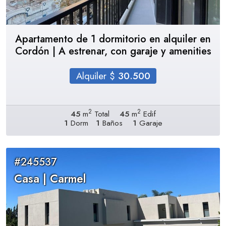
Apartamento de 1 dormitorio en alquiler en
Cordón | A estrenar, con garaje y amenities
Alquiler $
30.500
2
2
45
m
Total
45
m
Edif
1
Dorm
1
Baños
1
Garaje
#245537
Casa | Carmel