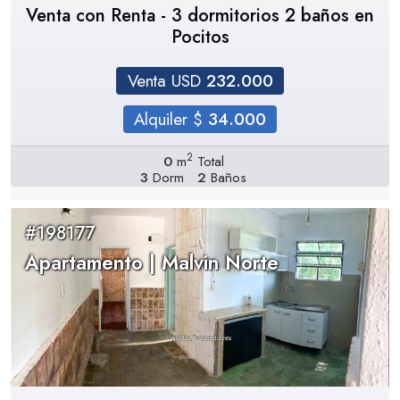
Venta con Renta - 3 dormitorios 2 baños en
Pocitos
Venta USD
232.000
Alquiler $
34.000
2
0
m
Total
3
Dorm
2
Baños
#198177
Apartamento | Malvin Norte