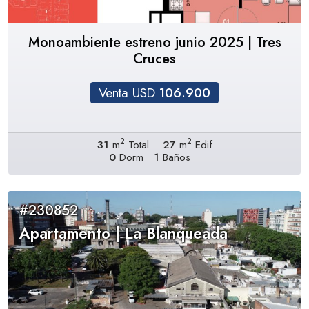
Monoambiente estreno junio 2025 | Tres
Cruces
Venta USD
106.900
2
2
31
m
Total
27
m
Edif
0
Dorm
1
Baños
#230852
Apartamento | La Blanqueada