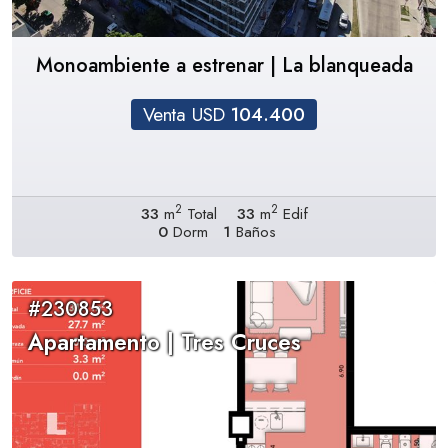
Monoambiente a estrenar | La blanqueada
Venta USD
104.400
2
2
33
m
Total
33
m
Edif
0
Dorm
1
Baños
#230853
Apartamento | Tres Cruces