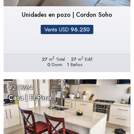
Unidades en pozo | Cordon Soho
Venta USD
96.250
2
2
27
m
Total
27
m
Edif
0
Dorm
1
Baños
#211264
Casa | El Pinar