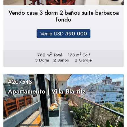
Vendo casa 3 dorm 2 baños suite barbacoa
fondo
Venta USD
390.000
2
2
780
m
Total
173
m
Edif
3
Dorm
2
Baños
2
Garaje
#207543
Apartamento | Villa Biarritz