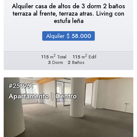
Alquiler casa de altos de 3 dorm 2 baños
terraza al frente, terraza atras. Living con
estufa leña
Alquiler $
58.000
2
2
115
m
Total
115
m
Edif
3
Dorm
2
Baños
#251961
Apartamento | Centro