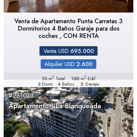
Venta de Apartamento Punta Carretas 3
Dormitorios 4 Baños Garaje para dos
coches , CON RENTA
Venta USD
695.000
Alquiler USD
2.600
2
2
10
m
Total
150
m
Edif
3
Dorm
4
Baños
2
Garaje
#231013
Apartamento | La Blanqueada