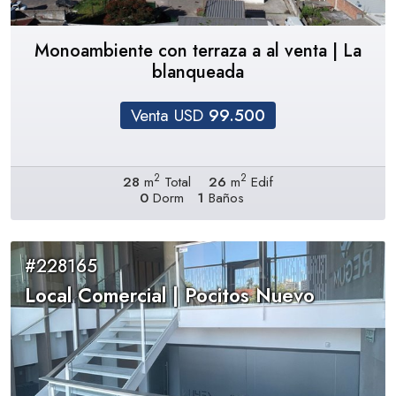
Monoambiente con terraza a al venta | La
blanqueada
Venta USD
99.500
2
2
28
m
Total
26
m
Edif
0
Dorm
1
Baños
#228165
Local Comercial | Pocitos Nuevo