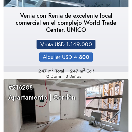
Venta con Renta de excelente local
comercial en el complejo World Trade
Center. UNICO
Venta USD
1.149.000
Alquiler USD
4.800
2
2
247
m
Total
247
m
Edif
0
Dorm
3
Baños
#216208
Apartamento | Cordón