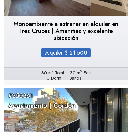
Monoambiente a estrenar en alquiler en
Tres Cruces | Amenities y excelente
ubicación
Alquiler $
21.500
2
2
30
m
Total
30
m
Edif
0
Dorm
1
Baños
#250361
Apartamento | Cordón