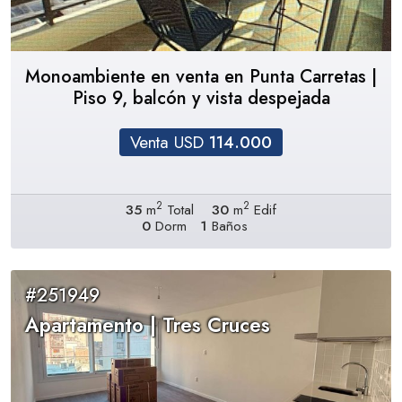
Monoambiente en venta en Punta Carretas |
Piso 9, balcón y vista despejada
Venta USD
114.000
2
2
35
m
Total
30
m
Edif
0
Dorm
1
Baños
#251949
Apartamento | Tres Cruces